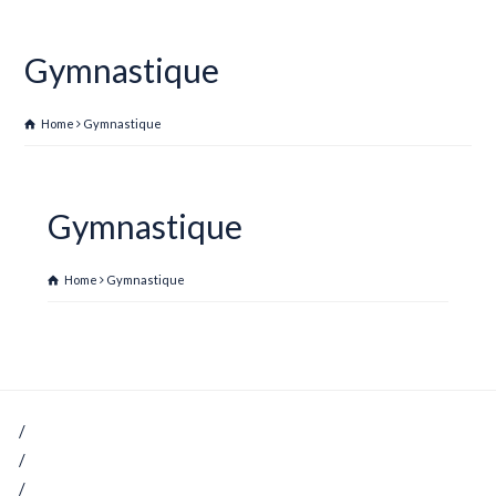
Gymnastique
Home
Gymnastique
Gymnastique
Home
Gymnastique
Gymnastique plints, mini trampolines, tremplins
Gymnastique matelas et tapis
Gymnastique GRS et matériels pédagogiques