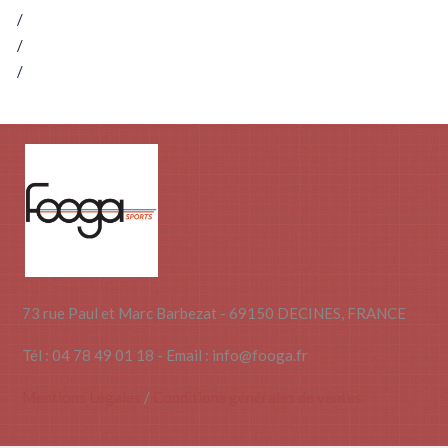
Gymnastique blocs Mousse
Gymnastique ancrages et barre fixe
Gymnastique agrès, tapis et barre fixe dans gaines
73 rue Paul et Marc Barbezat - 69150 DECINES, FRANCE
Tél : 04 78 49 01 18 - Email : info@fooga.fr
Mentions Légales
/
Conditions générales de ventes