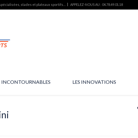
pécialisées, stades et plateaux sportifs…
APPELEZ-NOUS AU : 04.78.49.01.18
S INCONTOURNABLES
LES INNOVATIONS
L’essentiel des produits…
Des produits d’avenir…
ini