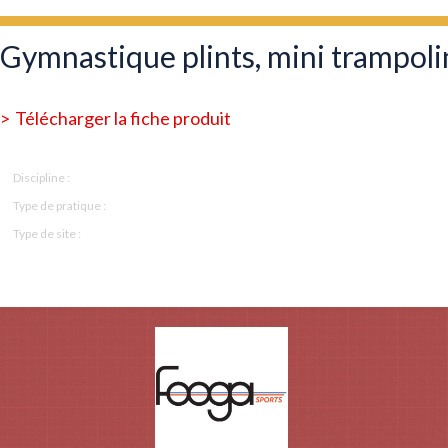
Gymnastique plints, mini trampoli
Télécharger la fiche produit
Gymnastique
Discipline :
Entraînement, Pédagogique et Initiation
Type de pratique :
Gymnase et salles sportives ou de spectacles
Type de site :