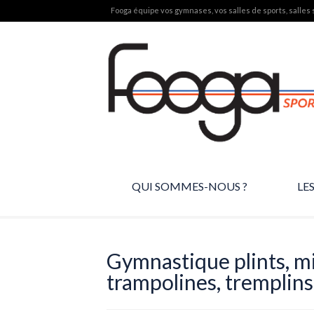
Fooga équipe vos gymnases, vos salles de sports, salles s
QUI SOMMES-NOUS ?
LE
Gymnastique plints, m
trampolines, tremplins