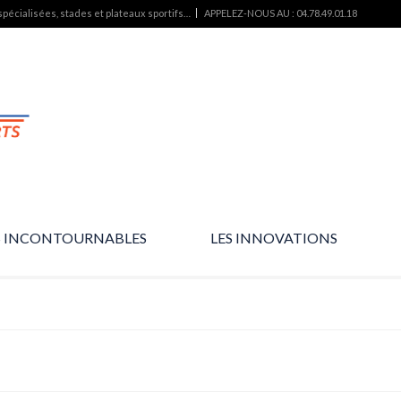
pécialisées, stades et plateaux sportifs…
APPELEZ-NOUS AU : 04.78.49.01.18
S INCONTOURNABLES
LES INNOVATIONS
L’essentiel des produits…
Des produits d’avenir…