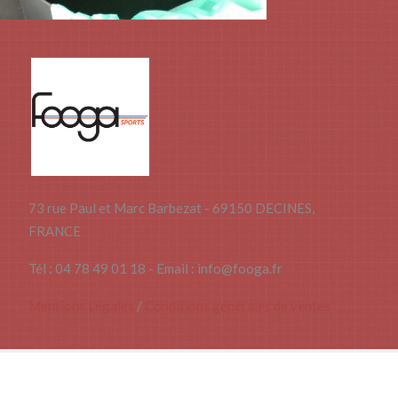
73 rue Paul et Marc Barbezat - 69150 DECINES,
FRANCE
Tél : 04 78 49 01 18 - Email : info@fooga.fr
Mentions Légales
/
Conditions générales de ventes
Copyright © 2014 | webdesign
IMAG’IN
| réalisation
ATELIER129