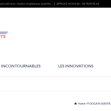
pécialisées, stades et plateaux sportifs…
APPELEZ-NOUS AU : 04.78.49.01.18
S INCONTOURNABLES
LES INNOVATIONS
L’essentiel des produits…
Des produits d’avenir…
Home
FOOGA M. BASTIE