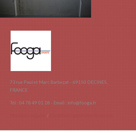
73 rue Paul et Marc Barbezat - 69150 DECINES,
FRANCE
Tél : 04 78 49 01 18 - Email : info@fooga.fr
Mentions Légales
/
Conditions générales de ventes