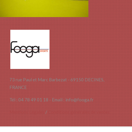
73 rue Paul et Marc Barbezat - 69150 DECINES,
FRANCE
Tél : 04 78 49 01 18 - Email : info@fooga.fr
Mentions Légales
/
Conditions générales de ventes