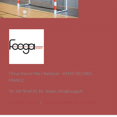
73 rue Paul et Marc Barbezat - 69150 DECINES,
FRANCE
Tél : 04 78 49 01 18 - Email : info@fooga.fr
Mentions Légales
/
Conditions générales de ventes