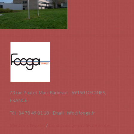
73 rue Paul et Marc Barbezat - 69150 DECINES,
FRANCE
Tél : 04 78 49 01 18 - Email : info@fooga.fr
Mentions Légales
/
Conditions générales de ventes