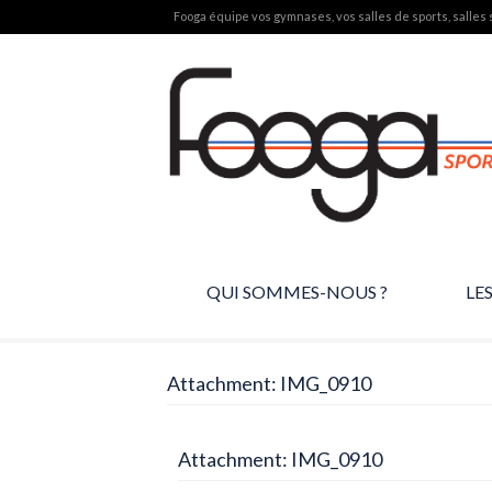
Fooga équipe vos gymnases, vos salles de sports, salles s
QUI SOMMES-NOUS ?
LE
Attachment: IMG_0910
Attachment: IMG_0910