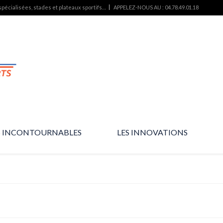
pécialisées, stades et plateaux sportifs…
APPELEZ-NOUS AU : 04.78.49.01.18
S INCONTOURNABLES
LES INNOVATIONS
L’essentiel des produits…
Des produits d’avenir…