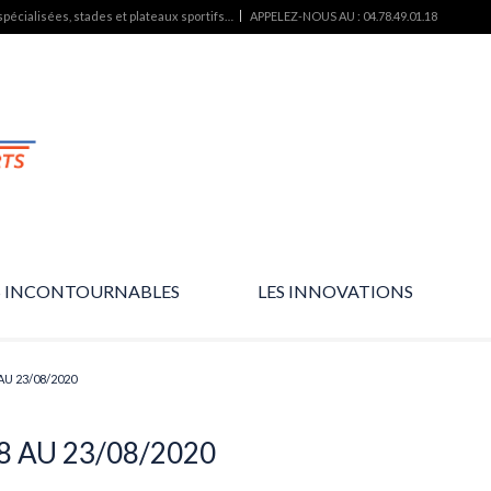
pécialisées, stades et plateaux sportifs…
APPELEZ-NOUS AU : 04.78.49.01.18
S INCONTOURNABLES
LES INNOVATIONS
L’essentiel des produits…
Des produits d’avenir…
U 23/08/2020
 AU 23/08/2020