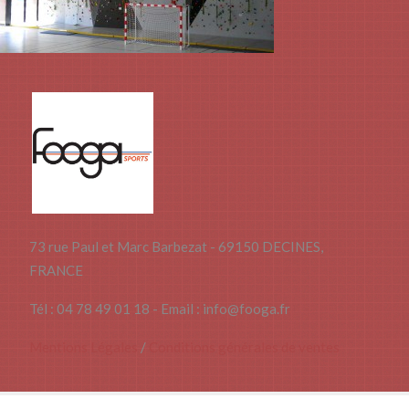
73 rue Paul et Marc Barbezat - 69150 DECINES,
FRANCE
Tél : 04 78 49 01 18 - Email : info@fooga.fr
Mentions Légales
/
Conditions générales de ventes